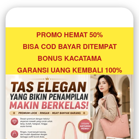
PROMO HEMAT 50%
BISA COD BAYAR DITEMPAT
BONUS KACATAMA
GARANSI UANG KEMBALI 100%