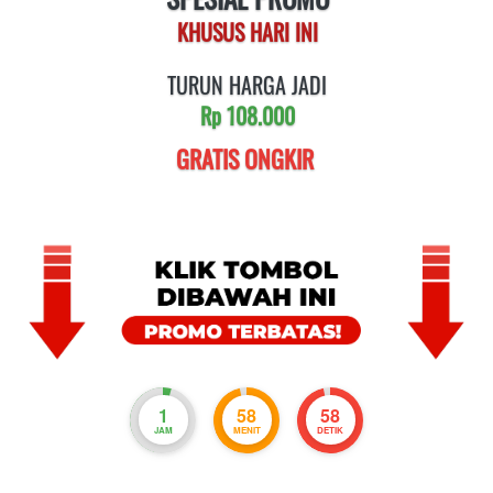
KHUSUS HARI INI
Rp 108.000
GRATIS ONGKIR 
1
58
57
JAM
MENIT
DETIK