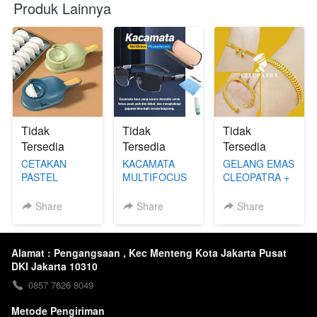
Produk Lainnya
Tidak
Tidak
Tidak
Tersedia
Tersedia
Tersedia
CETAKAN
KACAMATA
GELANG EMAS
PASTEL
MULTIFOCUS
CLEOPATRA +
RAMADHAN +
PHOTOCROMIC
BONUS CINCIN
POTONGAN
(PAKET
EMAS
Share
Share
Share
ONGKIR 10RB
LENGKAP)
CLEOPATRA
Alamat : Pengangsaan , Kec Menteng Kota Jakarta Pusat
DKI Jakarta 10310
0857 7626 8049
Metode Pengiriman