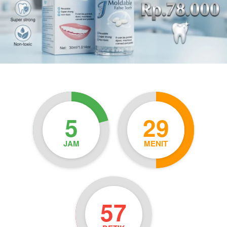
5
29
JAM
MENIT
55