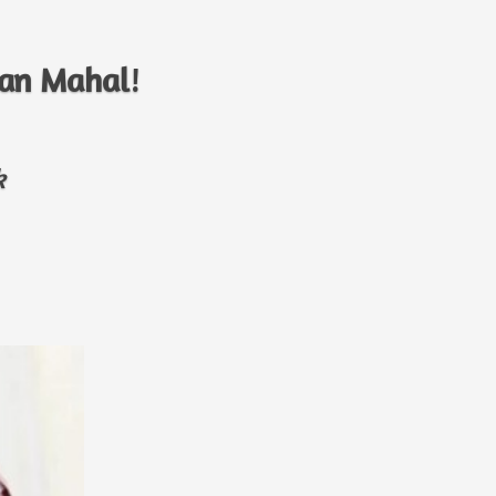
an Mahal
! 
k