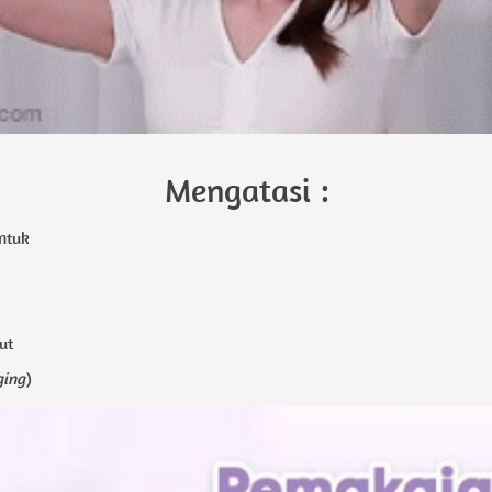
Mengatasi :
ntuk 
ut
ging
)