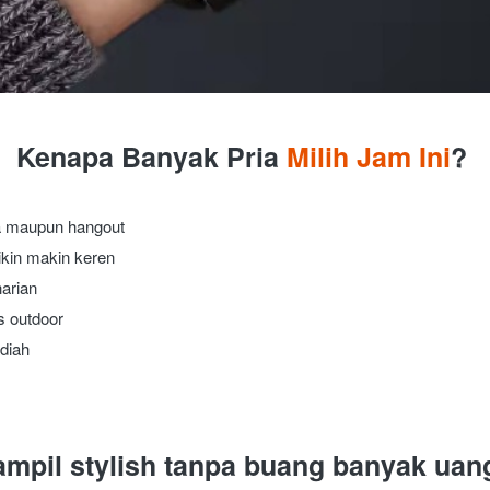
Kenapa Banyak Pria 
Milih Jam Ini
?
a maupun hangout
ikin makin keren
harian
as outdoor
diah 
ampil stylish tanpa buang banyak uan