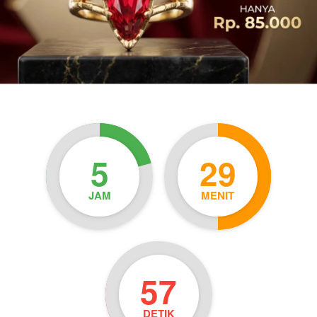
5
29
JAM
MENIT
55
DETIK