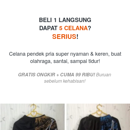
BELI 1 LANGSUNG
DAPAT 
5 CELANA
?
SERIUS
!
 Celana pendek pria super nyaman & keren, buat 
olahraga, santai, sampai tidur!
GRATIS ONGKIR + CUMA 99 RIBU!
 Buruan 
sebelum kehabisan! 