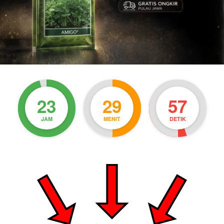
23
29
55
JAM
MENIT
DETIK