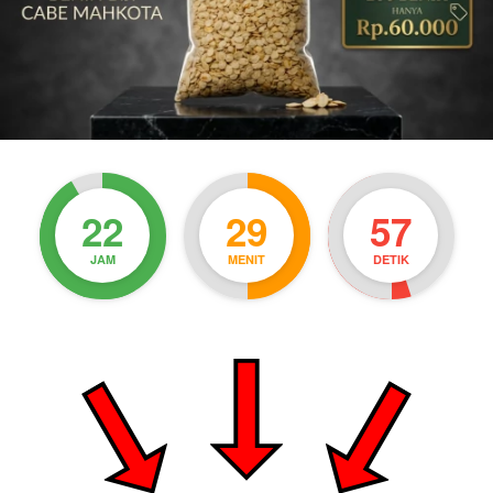
22
29
56
JAM
MENIT
DETIK