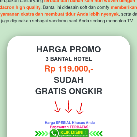
erupakan bantal yang 
t
erbuat dari bahan kain non woven dengan is
dacron high quality
.
 Bantal ini didesain soft dan comfy 
memberikan 
yamanan ekstra dan membuat tidur Anda lebih nyenyak
, serta da
juga digunakan sebagai sandaran saat Anda sedang menonton TV.
HARGA PROMO
3 BANTAL HOTEL
Rp 119.000,-
SUDAH
GRATIS ONGKIR