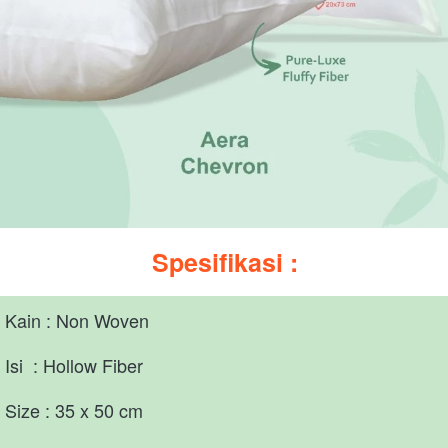
Spesifikasi :
Kain : Non Woven   
Isi  : Hollow Fiber    
Size : 35 x 50 cm      