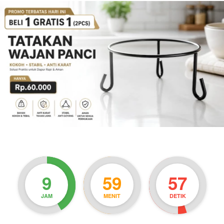
9
59
56
JAM
MENIT
DETIK