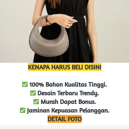
KENAPA HARUS BELI DISINI
 100% Bahan Kualitas Tinggi.
 Desain Terbaru Trendy.
 Murah Dapat Bonus.
 Jaminan Kepuasan Pelanggan.
DETAIL FOTO