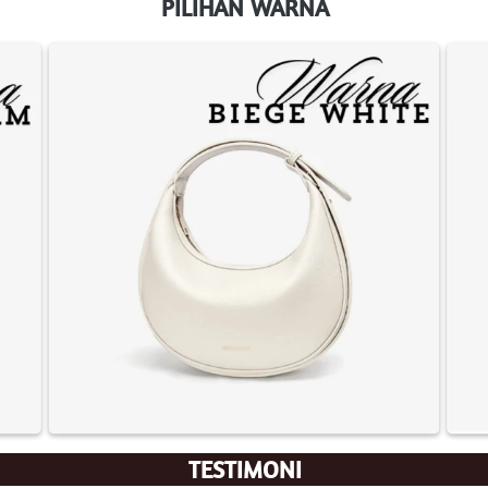
PILIHAN WARNA
TESTIMONI