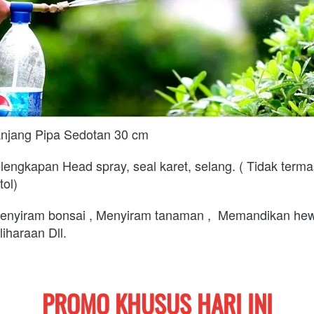
njang Pipa Sedotan 30 cm
lengkapan Head spray, seal karet, selang. ( Tidak terma
tol)
enyiram bonsai
 , 
Menyiram tanaman
 ,  
Memandikan hew
liharaan
 Dll.
PROMO KHUSUS HARI INI