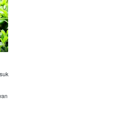
suk 
an 