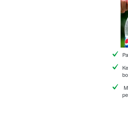
Pa
Ke
bo
M
pe