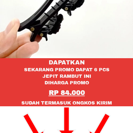
DAPATKAN
SEKARANG PROMO DAPAT 6 PCS
JEPIT RAMBUT INI
DIHARGA PROMO
RP 84.000
SUDAH TERMASUK ONGKOS KIRIM